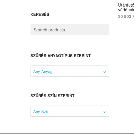
Utánfutó
védőhál
KERESÉS
20 903
SELECT
SZŰRÉS ANYAGTÍPUS SZERINT
Any Anyag
SZŰRÉS SZÍN SZERINT
Any Szín