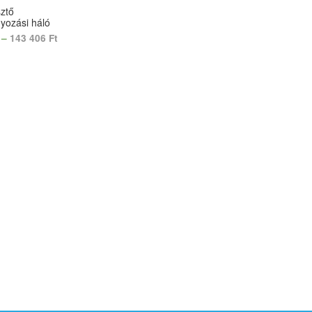
ztő
nyozási háló
–
143 406
Ft
OPTIONS