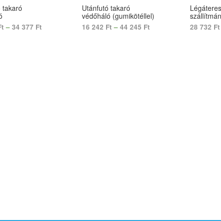
 takaró
Utánfutó takaró
Légáteres
ó
védőháló (gumikötéllel)
szállítmá
Ft
–
34 377
Ft
16 242
Ft
–
44 245
Ft
28 732
Ft
 OPTIONS
SELECT OPTIONS
SELECT 