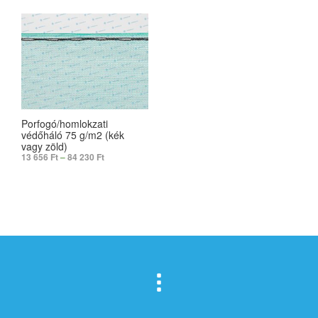
Porfogó/homlokzati
védőháló 75 g/m2 (kék
vagy zöld)
13 656
Ft
–
84 230
Ft
SELECT OPTIONS