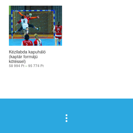
Kézilabda kapuháló
(kaptár formájú
kötéssel)
58 994
Ft
–
95 774
Ft
SELECT OPTIONS